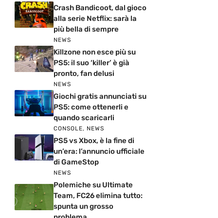
Crash Bandicoot, dal gioco
alla serie Netflix: sarà la
più bella di sempre
NEWS
Killzone non esce più su
PS5: il suo ‘killer’ è già
pronto, fan delusi
NEWS
Giochi gratis annunciati su
PS5: come ottenerli e
quando scaricarli
CONSOLE
,
NEWS
PS5 vs Xbox, è la fine di
un’era: l’annuncio ufficiale
di GameStop
NEWS
Polemiche su Ultimate
Team, FC26 elimina tutto:
spunta un grosso
problema