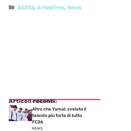
Categorie
Abilità
,
Anteprime
,
News
Articoli recenti
PRIMO PIANO
Altro che Yamal: svelato il
talento più forte di tutto
FC26
NEWS