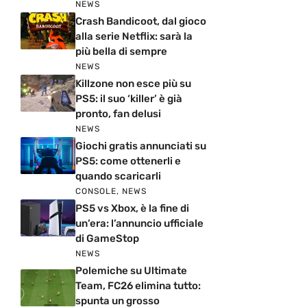
NEWS
Crash Bandicoot, dal gioco
alla serie Netflix: sarà la
più bella di sempre
NEWS
Killzone non esce più su
PS5: il suo ‘killer’ è già
pronto, fan delusi
NEWS
Giochi gratis annunciati su
PS5: come ottenerli e
quando scaricarli
CONSOLE
,
NEWS
PS5 vs Xbox, è la fine di
un’era: l’annuncio ufficiale
di GameStop
NEWS
Polemiche su Ultimate
Team, FC26 elimina tutto:
spunta un grosso