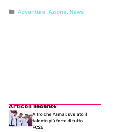
Categorie
Adventure
,
Azione
,
News
Articoli recenti
PRIMO PIANO
Altro che Yamal: svelato il
talento più forte di tutto
FC26