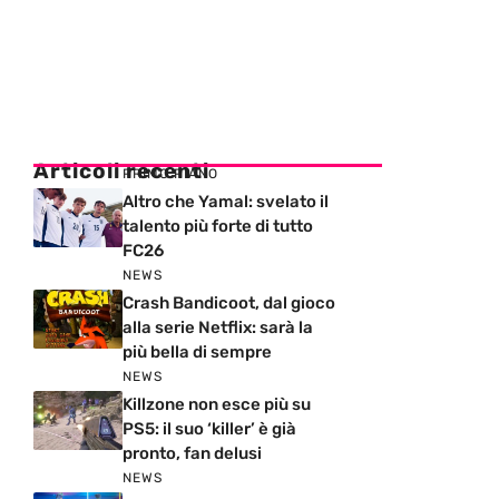
Articoli recenti
PRIMO PIANO
Altro che Yamal: svelato il
talento più forte di tutto
FC26
NEWS
Crash Bandicoot, dal gioco
alla serie Netflix: sarà la
più bella di sempre
NEWS
Killzone non esce più su
PS5: il suo ‘killer’ è già
pronto, fan delusi
NEWS