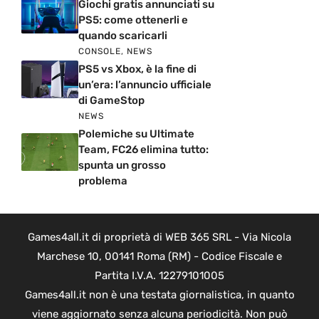
Giochi gratis annunciati su
PS5: come ottenerli e
quando scaricarli
CONSOLE
,
NEWS
PS5 vs Xbox, è la fine di
un’era: l’annuncio ufficiale
di GameStop
NEWS
Polemiche su Ultimate
Team, FC26 elimina tutto:
spunta un grosso
problema
Games4all.it di proprietà di WEB 365 SRL - Via Nicola
Marchese 10, 00141 Roma (RM) - Codice Fiscale e
Partita I.V.A. 12279101005
Games4all.it non è una testata giornalistica, in quanto
viene aggiornato senza alcuna periodicità. Non può