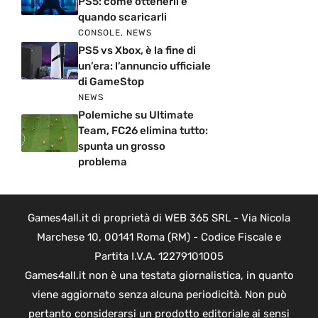
PS5: come ottenerli e
quando scaricarli
CONSOLE
,
NEWS
PS5 vs Xbox, è la fine di
un’era: l’annuncio ufficiale
di GameStop
NEWS
Polemiche su Ultimate
Team, FC26 elimina tutto:
spunta un grosso
problema
Games4all.it di proprietà di WEB 365 SRL - Via Nicola
Marchese 10, 00141 Roma (RM) - Codice Fiscale e
Partita I.V.A. 12279101005
Games4all.it non è una testata giornalistica, in quanto
viene aggiornato senza alcuna periodicità. Non può
pertanto considerarsi un prodotto editoriale ai sensi