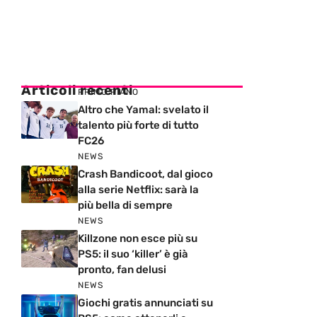
Articoli recenti
PRIMO PIANO
Altro che Yamal: svelato il
talento più forte di tutto
FC26
NEWS
Crash Bandicoot, dal gioco
alla serie Netflix: sarà la
più bella di sempre
NEWS
Killzone non esce più su
PS5: il suo ‘killer’ è già
pronto, fan delusi
NEWS
Giochi gratis annunciati su