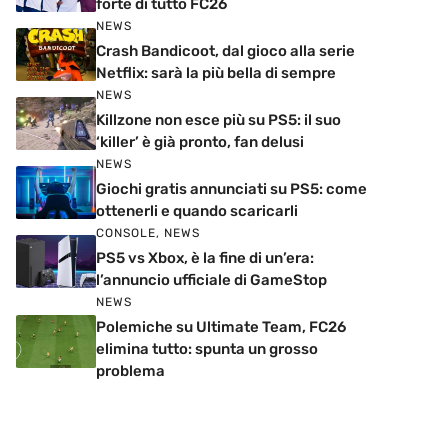
forte di tutto FC26
NEWS
Crash Bandicoot, dal gioco alla serie
Netflix: sarà la più bella di sempre
NEWS
Killzone non esce più su PS5: il suo
‘killer’ è già pronto, fan delusi
NEWS
Giochi gratis annunciati su PS5: come
ottenerli e quando scaricarli
CONSOLE
,
NEWS
PS5 vs Xbox, è la fine di un’era:
l’annuncio ufficiale di GameStop
NEWS
Polemiche su Ultimate Team, FC26
elimina tutto: spunta un grosso
problema