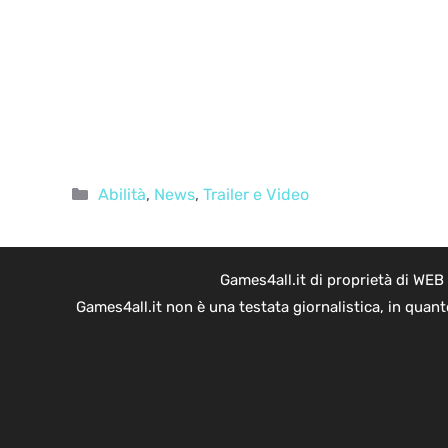
Categorie
Abilità
,
News
,
Trailer e Video
Games4all.it di proprietà di WEB
Games4all.it non è una testata giornalistica, in quan