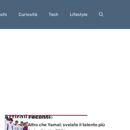
ochi
Curiosità
Tech
Lifestyle
Articoli recenti
PRIMO PIANO
Altro che Yamal: svelato il talento più