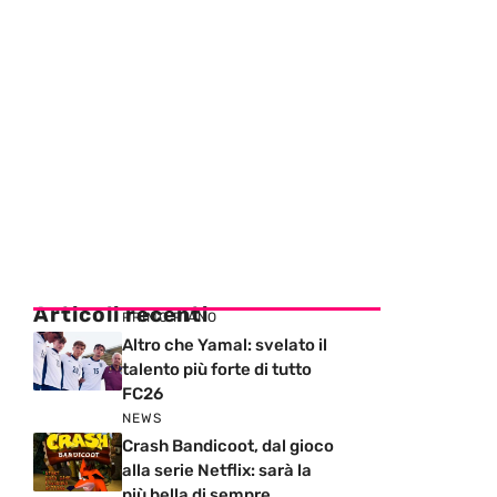
Articoli recenti
PRIMO PIANO
Altro che Yamal: svelato il
talento più forte di tutto
FC26
NEWS
Crash Bandicoot, dal gioco
alla serie Netflix: sarà la
più bella di sempre