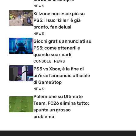
NEWS
Killzone non esce più su
PS5: il suo ‘killer’ è già
pronto, fan delusi
NEWS
Giochi gratis annunciati su
PS5: come ottenerli e
quando scaricarli
CONSOLE
,
NEWS
PS5 vs Xbox, è la fine di
un’era: l’annuncio ufficiale
di GameStop
NEWS
Polemiche su Ultimate
Team, FC26 elimina tutto:
spunta un grosso
problema