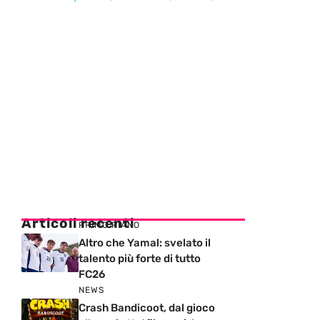
Articoli recenti
PRIMO PIANO
Altro che Yamal: svelato il
talento più forte di tutto
FC26
NEWS
Crash Bandicoot, dal gioco