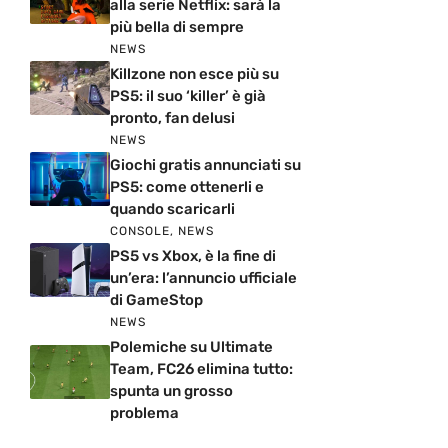
alla serie Netflix: sarà la
più bella di sempre
NEWS
Killzone non esce più su
PS5: il suo ‘killer’ è già
pronto, fan delusi
NEWS
Giochi gratis annunciati su
PS5: come ottenerli e
quando scaricarli
CONSOLE
,
NEWS
PS5 vs Xbox, è la fine di
un’era: l’annuncio ufficiale
di GameStop
NEWS
Polemiche su Ultimate
Team, FC26 elimina tutto:
spunta un grosso
problema