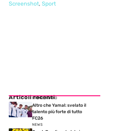
Screenshot
,
Sport
Articoli recenti
PRIMO PIANO
Altro che Yamal: svelato il
talento più forte di tutto
FC26
NEWS