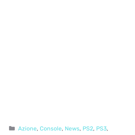
Categorie
Azione
,
Console
,
News
,
PS2
,
PS3
,