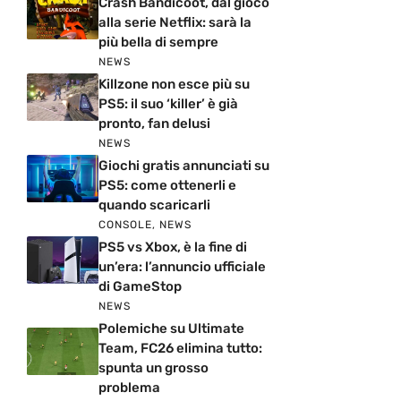
Crash Bandicoot, dal gioco
alla serie Netflix: sarà la
più bella di sempre
NEWS
Killzone non esce più su
PS5: il suo ‘killer’ è già
pronto, fan delusi
NEWS
Giochi gratis annunciati su
PS5: come ottenerli e
quando scaricarli
CONSOLE
,
NEWS
PS5 vs Xbox, è la fine di
un’era: l’annuncio ufficiale
di GameStop
NEWS
Polemiche su Ultimate
Team, FC26 elimina tutto:
spunta un grosso
problema