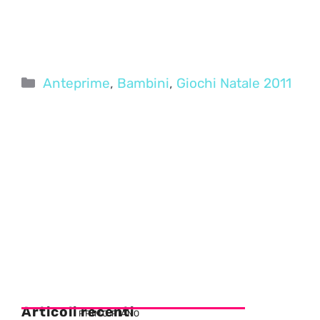
Categorie
Anteprime
,
Bambini
,
Giochi Natale 2011
Articoli recenti
PRIMO PIANO