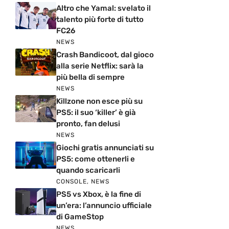
Altro che Yamal: svelato il
talento più forte di tutto
FC26
NEWS
Crash Bandicoot, dal gioco
alla serie Netflix: sarà la
più bella di sempre
NEWS
Killzone non esce più su
PS5: il suo ‘killer’ è già
pronto, fan delusi
NEWS
Giochi gratis annunciati su
PS5: come ottenerli e
quando scaricarli
CONSOLE
,
NEWS
PS5 vs Xbox, è la fine di
un’era: l’annuncio ufficiale
di GameStop
NEWS