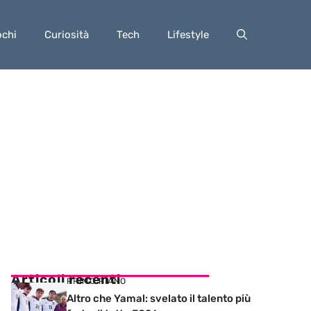
ochi
Curiosità
Tech
Lifestyle
Articoli recenti
PRIMO PIANO
Altro che Yamal: svelato il talento più