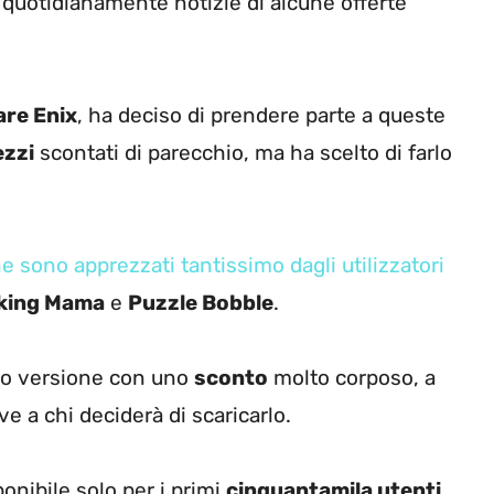
i quotidianamente notizie di alcune offerte
re Enix
, ha deciso di prendere parte a queste
ezzi
scontati di parecchio, ma ha scelto di farlo
e sono apprezzati tantissimo dagli utilizzatori
king Mama
e
Puzzle Bobble
.
oro versione con uno
sconto
molto corposo, a
ve a chi deciderà di scaricarlo.
onibile solo per i primi
cinquantamila utenti