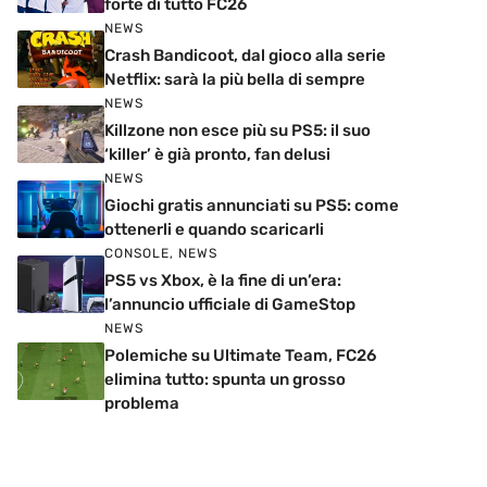
forte di tutto FC26
NEWS
Crash Bandicoot, dal gioco alla serie
Netflix: sarà la più bella di sempre
NEWS
Killzone non esce più su PS5: il suo
‘killer’ è già pronto, fan delusi
NEWS
Giochi gratis annunciati su PS5: come
ottenerli e quando scaricarli
CONSOLE
,
NEWS
PS5 vs Xbox, è la fine di un’era:
l’annuncio ufficiale di GameStop
NEWS
Polemiche su Ultimate Team, FC26
elimina tutto: spunta un grosso
problema