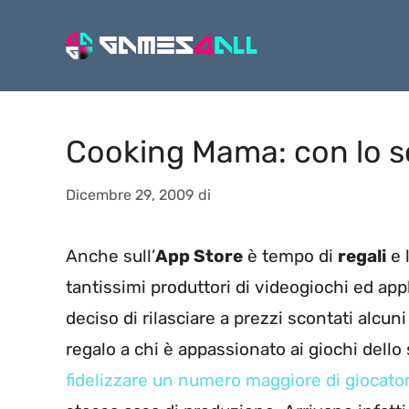
Vai
al
contenuto
Cooking Mama: con lo s
Dicembre 29, 2009
di
Anche sull’
App Store
è tempo di
regali
e 
tantissimi produttori di videogiochi ed ap
deciso di rilasciare a prezzi scontati alcu
regalo a chi è appassionato ai giochi dello
fidelizzare un numero maggiore di giocato