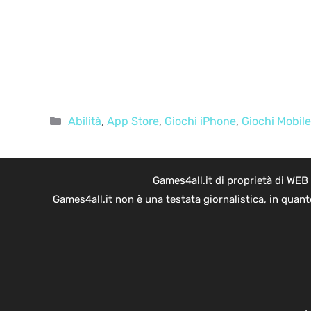
Categorie
Abilità
,
App Store
,
Giochi iPhone
,
Giochi Mobile
Games4all.it di proprietà di WEB
Games4all.it non è una testata giornalistica, in quan