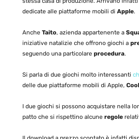
stessa casa di produzione. Arrivano infatt
dedicate alle piattaforme mobili di
Apple
.
Anche
Taito
, azienda appartenente a
Squa
iniziative natalizie che offrono giochi a
pr
seguendo una particolare
procedura
.
Si parla di due giochi molto interessanti
ch
delle due piattaforme mobili di Apple,
Coo
I due giochi si possono acquistare nella l
patto che si rispettino alcune
regole
relati
Il download a prezzo scontato è infatti disp