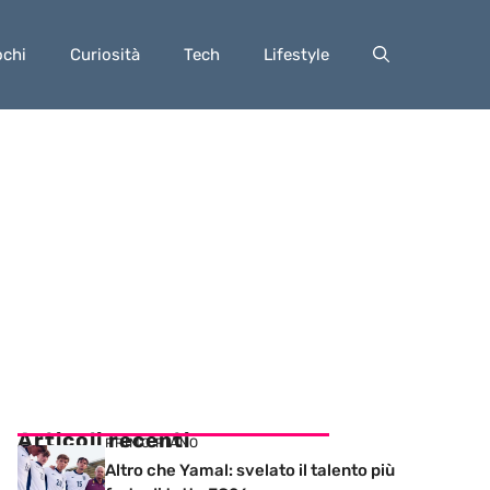
ochi
Curiosità
Tech
Lifestyle
Articoli recenti
PRIMO PIANO
Altro che Yamal: svelato il talento più