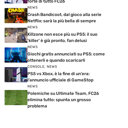
forte di tutto FC26
NEWS
Crash Bandicoot, dal gioco alla serie
Netflix: sarà la più bella di sempre
NEWS
Killzone non esce più su PS5: il suo
‘killer’ è già pronto, fan delusi
NEWS
Giochi gratis annunciati su PS5: come
ottenerli e quando scaricarli
CONSOLE
,
NEWS
PS5 vs Xbox, è la fine di un’era:
l’annuncio ufficiale di GameStop
NEWS
Polemiche su Ultimate Team, FC26
elimina tutto: spunta un grosso
problema