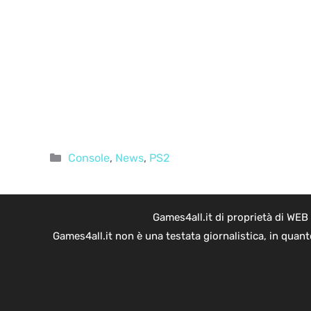
Categorie
Console
,
News
,
PS2
Games4all.it di proprietà di WEB
Games4all.it non è una testata giornalistica, in quan