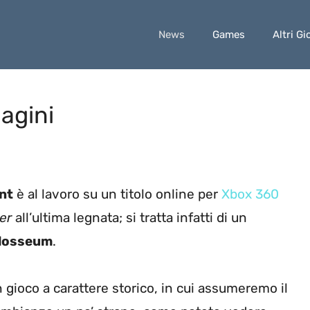
News
Games
Altri Gi
agini
nt
è al lavoro su un titolo online per
Xbox 360
yer
all’ultima legnata; si tratta infatti di un
losseum
.
n gioco a carattere storico, in cui assumeremo il