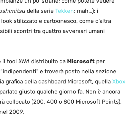
e sembianze un po’ strane; come potete vedere
oshimitsu
della serie
Tekken
; mah…); i
look stilizzato e cartoonesco, come d’altra
ibili scontri tra quattro avversari umani
 il tool
XNA
distribuito da
Microsoft
per
i “indipendenti” e troverà posto nella sezione
 grafica della dashboard Microsoft, quella
Xbox
arlato giusto qualche giorno fa. Non è ancora
rrà collocato (200, 400 o 800 Microsoft Points),
 nel 2009.