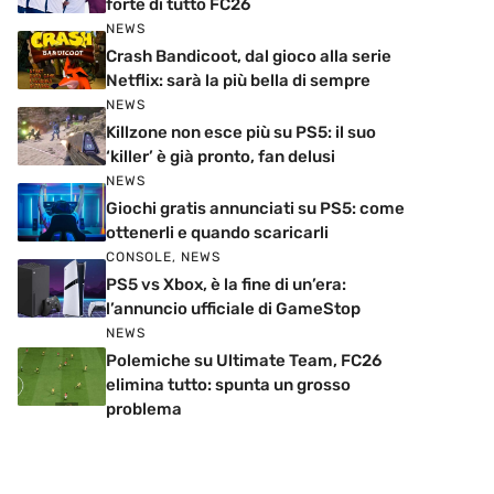
forte di tutto FC26
NEWS
Crash Bandicoot, dal gioco alla serie
Netflix: sarà la più bella di sempre
NEWS
Killzone non esce più su PS5: il suo
‘killer’ è già pronto, fan delusi
NEWS
Giochi gratis annunciati su PS5: come
ottenerli e quando scaricarli
CONSOLE
,
NEWS
PS5 vs Xbox, è la fine di un’era:
l’annuncio ufficiale di GameStop
NEWS
Polemiche su Ultimate Team, FC26
elimina tutto: spunta un grosso
problema