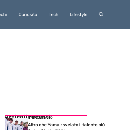
ochi
Curiosità
Tech
Lifestyle
Articoli recenti
PRIMO PIANO
Altro che Yamal: svelato il talento più