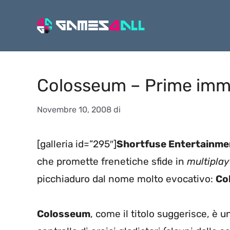
Vai
al
contenuto
Colosseum – Prime imm
Novembre 10, 2008
di
[galleria id=”295″]
Shortfuse Entertainme
che promette frenetiche sfide in
multipla
picchiaduro dal nome molto evocativo:
Co
Colosseum
, come il titolo suggerisce, è u