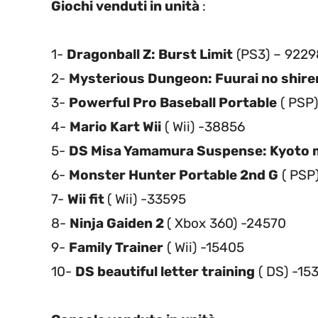
Giochi venduti in unità
:
1-
Dragonball Z: Burst Limit
(PS3) – 9229
2-
Mysterious Dungeon: Fuurai no shire
3-
Powerful Pro Baseball Portable
( PSP
4-
Mario Kart Wii
( Wii) -38856
5-
DS Misa Yamamura Suspense: Kyoto m
6-
Monster Hunter Portable 2nd G
( PSP
7-
Wii fit
( Wii) -33595
8-
Ninja Gaiden 2
( Xbox 360) -24570
9-
Family Trainer
( Wii) -15405
10-
DS beautiful letter training
( DS) -15