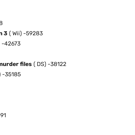
8
n 3
( Wii) -59283
) -42673
urder files
( DS) -38122
) -35185
391