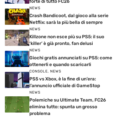
forte di tutto FC26
NEWS
Crash Bandicoot, dal gioco alla serie
Netflix: sarà la più bella di sempre
NEWS
Killzone non esce più su PS5: il suo
‘killer’ è già pronto, fan delusi
NEWS
Giochi gratis annunciati su PS5: come
ottenerli e quando scaricarli
CONSOLE
,
NEWS
PS5 vs Xbox, è la fine di un’era:
l’annuncio ufficiale di GameStop
NEWS
Polemiche su Ultimate Team, FC26
elimina tutto: spunta un grosso
problema