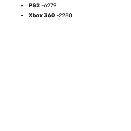
PS2
-6279
Xbox 360
-2280