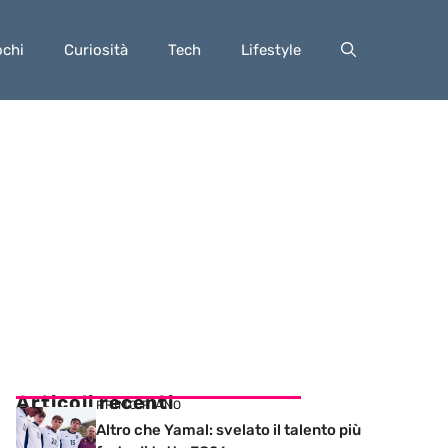
ochi
Curiosità
Tech
Lifestyle
Articoli recenti
PRIMO PIANO
Altro che Yamal: svelato il talento più