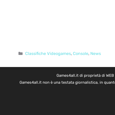
Categorie
Classifiche Videogames
,
Console
,
News
Games4all.it di proprietà di WEB
Games4all.it non è una testata giornalistica, in quan