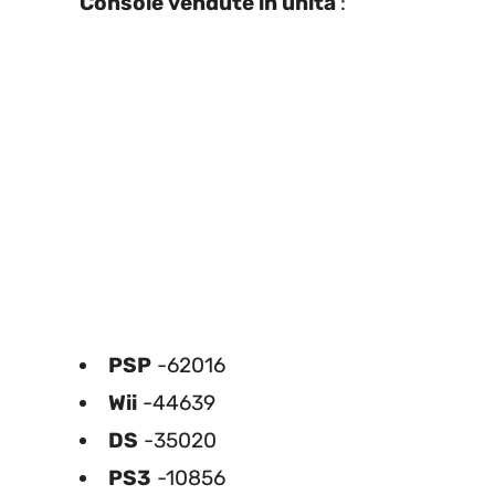
Console vendute in unità
:
PSP
-62016
Wii
-44639
DS
-35020
PS3
-10856