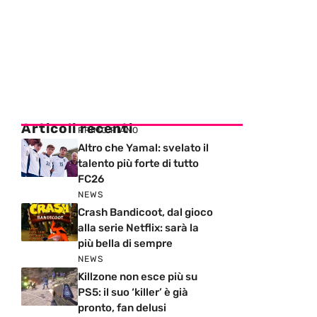
Articoli recenti
PRIMO PIANO
Altro che Yamal: svelato il
talento più forte di tutto
FC26
NEWS
Crash Bandicoot, dal gioco
alla serie Netflix: sarà la
più bella di sempre
NEWS
Killzone non esce più su
PS5: il suo ‘killer’ è già
pronto, fan delusi