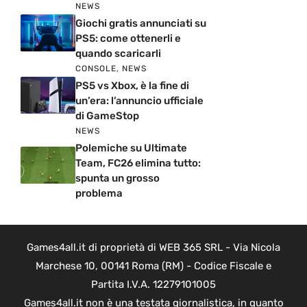
NEWS
Giochi gratis annunciati su
PS5: come ottenerli e
quando scaricarli
CONSOLE
,
NEWS
PS5 vs Xbox, è la fine di
un’era: l’annuncio ufficiale
di GameStop
NEWS
Polemiche su Ultimate
Team, FC26 elimina tutto:
spunta un grosso
problema
Games4all.it di proprietà di WEB 365 SRL - Via Nicola
Marchese 10, 00141 Roma (RM) - Codice Fiscale e
Partita I.V.A. 12279101005
Games4all.it non è una testata giornalistica, in quanto