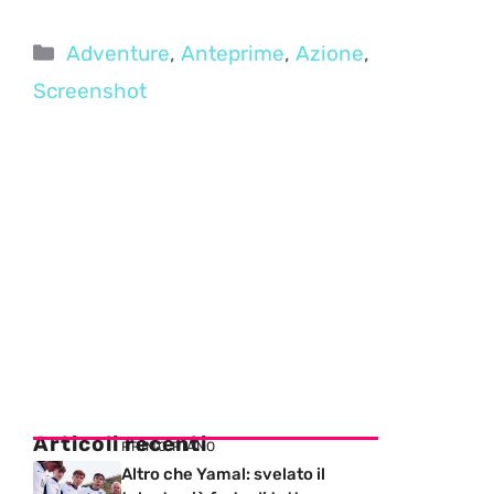
Categorie
Adventure
,
Anteprime
,
Azione
,
Screenshot
Articoli recenti
PRIMO PIANO
Altro che Yamal: svelato il