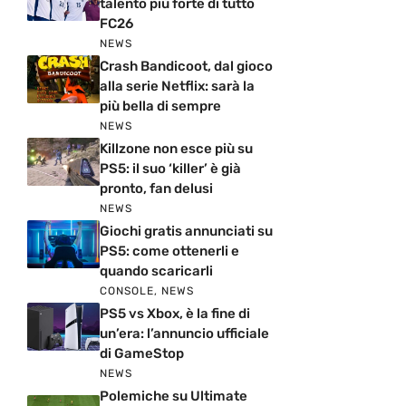
talento più forte di tutto
FC26
NEWS
Crash Bandicoot, dal gioco
alla serie Netflix: sarà la
più bella di sempre
NEWS
Killzone non esce più su
PS5: il suo ‘killer’ è già
pronto, fan delusi
NEWS
Giochi gratis annunciati su
PS5: come ottenerli e
quando scaricarli
CONSOLE
,
NEWS
PS5 vs Xbox, è la fine di
un’era: l’annuncio ufficiale
di GameStop
NEWS
Polemiche su Ultimate