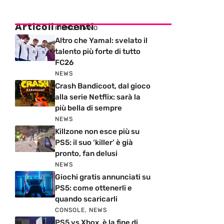
Articoli recenti
PRIMO PIANO
Altro che Yamal: svelato il
talento più forte di tutto
FC26
NEWS
Crash Bandicoot, dal gioco
alla serie Netflix: sarà la
più bella di sempre
NEWS
Killzone non esce più su
PS5: il suo ‘killer’ è già
pronto, fan delusi
NEWS
Giochi gratis annunciati su
PS5: come ottenerli e
quando scaricarli
CONSOLE
,
NEWS
PS5 vs Xbox, è la fine di