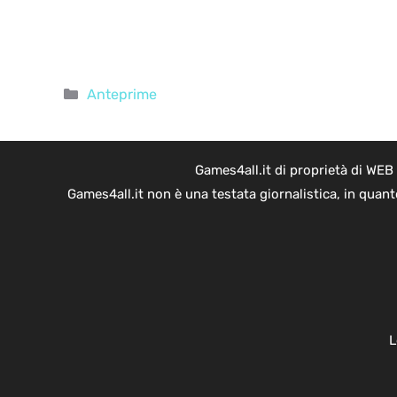
Categorie
Anteprime
Games4all.it di proprietà di WEB
Games4all.it non è una testata giornalistica, in quan
L