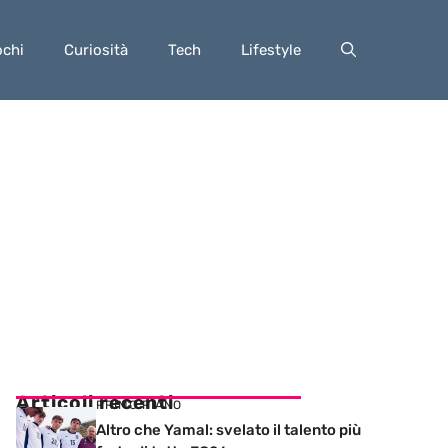
ochi
Curiosità
Tech
Lifestyle
Articoli recenti
PRIMO PIANO
Altro che Yamal: svelato il talento più