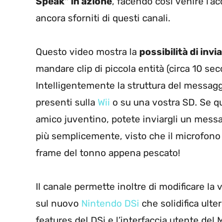
Speak” in azione
, facendo così venire l’ac
ancora sforniti di questi canali.
Questo video mostra la
possibilità di inv
mandare clip di piccola entità (circa 10 seco
Intelligentemente la struttura del messag
presenti sulla
Wii
o su una vostra SD. Se quin
amico juventino, potete inviargli un messag
più semplicemente, visto che il microfono 
frame del tonno appena pescato!
Il canale permette inoltre di modificare la
sul nuovo
Nintendo DSi
che solidifica ult
features del DSi e l’interfaccia utente del 