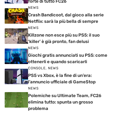
forte di tutto FC26
NEWS
Crash Bandicoot, dal gioco alla serie
Netflix: sarà la più bella di sempre
NEWS
Killzone non esce più su PS5: il suo
‘killer’ è già pronto, fan delusi
NEWS
Giochi gratis annunciati su PS5: come
ottenerli e quando scaricarli
CONSOLE
,
NEWS
PS5 vs Xbox, è la fine di un’era:
l’annuncio ufficiale di GameStop
NEWS
Polemiche su Ultimate Team, FC26
elimina tutto: spunta un grosso
problema