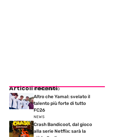
Articoli recenti
PRIMO PIANO
Altro che Yamal: svelato il
talento più forte di tutto
FC26
NEWS
Crash Bandicoot, dal gioco
alla serie Netflix: sarà la