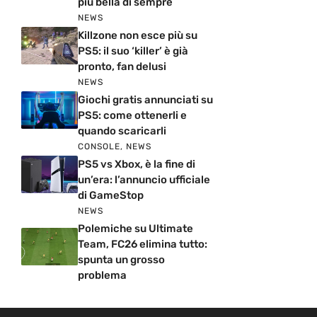
più bella di sempre
NEWS
Killzone non esce più su
PS5: il suo ‘killer’ è già
pronto, fan delusi
NEWS
Giochi gratis annunciati su
PS5: come ottenerli e
quando scaricarli
CONSOLE
,
NEWS
PS5 vs Xbox, è la fine di
un’era: l’annuncio ufficiale
di GameStop
NEWS
Polemiche su Ultimate
Team, FC26 elimina tutto:
spunta un grosso
problema