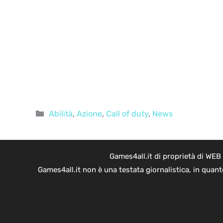
Categorie
Abilità
,
Azione
,
Call of duty
,
News
Games4all.it di proprietà di WEB
Games4all.it non è una testata giornalistica, in quan