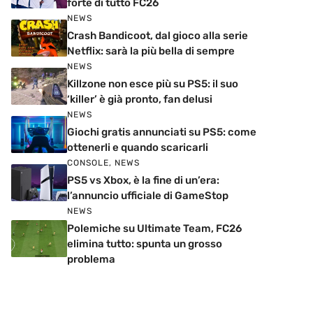
forte di tutto FC26
NEWS
Crash Bandicoot, dal gioco alla serie
Netflix: sarà la più bella di sempre
NEWS
Killzone non esce più su PS5: il suo
‘killer’ è già pronto, fan delusi
NEWS
Giochi gratis annunciati su PS5: come
ottenerli e quando scaricarli
CONSOLE
,
NEWS
PS5 vs Xbox, è la fine di un’era:
l’annuncio ufficiale di GameStop
NEWS
Polemiche su Ultimate Team, FC26
elimina tutto: spunta un grosso
problema