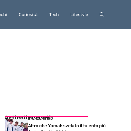
ochi
Curiosità
Tech
Lifestyle
Articoli recenti
PRIMO PIANO
Altro che Yamal: svelato il talento più