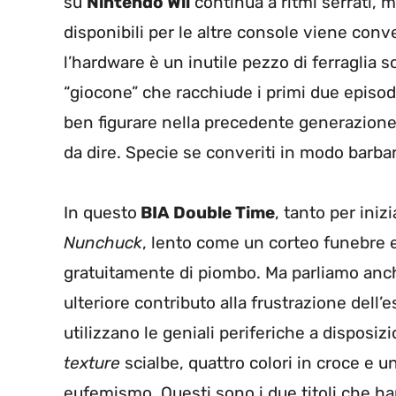
su
Nintendo Wii
continua a ritmi serrati, 
disponibili per le altre console viene conv
l’hardware è un inutile pezzo di ferraglia s
“giocone” che racchiude i primi due episodi 
ben figurare nella precedente generazion
da dire. Specie se converiti in modo barba
In questo
BIA Double Time
, tanto per inizi
Nunchuck
, lento come un corteo funebre e 
gratuitamente di piombo. Ma parliamo anch
ulteriore contributo alla frustrazione dell’
utilizzano le geniali periferiche a disposiz
texture
scialbe, quattro colori in croce e u
eufemismo. Questi sono i due titoli che ha