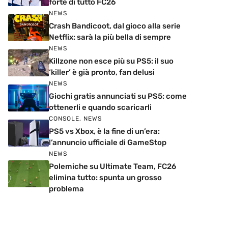
forte di tutto FC26
NEWS
Crash Bandicoot, dal gioco alla serie
Netflix: sarà la più bella di sempre
NEWS
Killzone non esce più su PS5: il suo
‘killer’ è già pronto, fan delusi
NEWS
Giochi gratis annunciati su PS5: come
ottenerli e quando scaricarli
CONSOLE
,
NEWS
PS5 vs Xbox, è la fine di un’era:
l’annuncio ufficiale di GameStop
NEWS
Polemiche su Ultimate Team, FC26
elimina tutto: spunta un grosso
problema