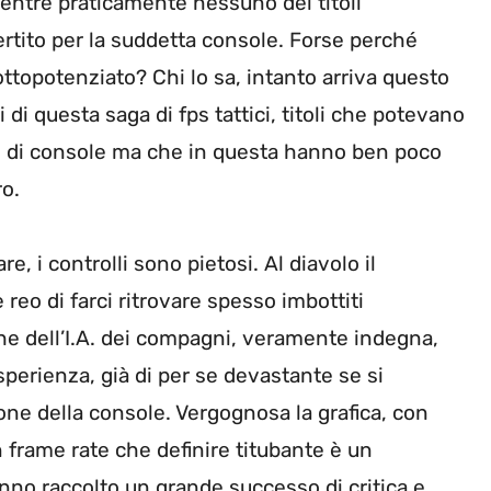
mentre praticamente nessuno dei titoli
ertito per la suddetta console. Forse perché
ottopotenziato? Chi lo sa, intanto arriva questo
di questa saga di fps tattici, titoli che potevano
e di console ma che in questa hanno ben poco
ro.
are, i controlli sono pietosi. Al diavolo il
reo di farci ritrovare spesso imbottiti
e dell’I.A. dei compagni, veramente indegna,
esperienza, già di per se devastante se si
ione della console. Vergognosa la grafica, con
n frame rate che definire titubante è un
nno raccolto un grande successo di critica e