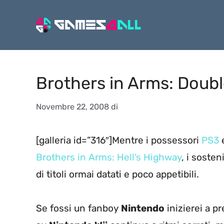
Vai
al
contenuto
Brothers in Arms: Doub
Novembre 22, 2008
di
[galleria id=”316″]Mentre i possessori
PS3
Brothers in Arms: Hell’s Highway
, i sosten
di titoli ormai datati e poco appetibili.
Se fossi un fanboy
Nintendo
inizierei a p