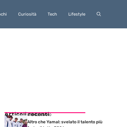
ochi
Curiosità
Tech
Lifestyle
Articoli recenti
PRIMO PIANO
Altro che Yamal: svelato il talento più