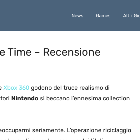
News
Games
Altri Gi
le Time – Recensione
e
Xbox 360
godono del truce realismo di
itori
Nintendo
si beccano l’ennesima collection
reoccuparmi seriamente. L’operazione riciclaggio