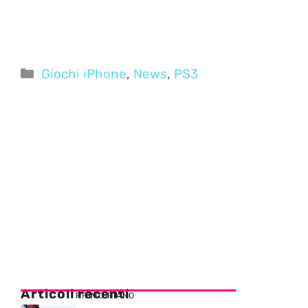
Categorie
Giochi iPhone
,
News
,
PS3
Articoli recenti
PRIMO PIANO