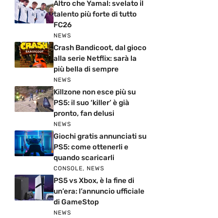
Altro che Yamal: svelato il
talento più forte di tutto
FC26
NEWS
Crash Bandicoot, dal gioco
alla serie Netflix: sarà la
più bella di sempre
NEWS
Killzone non esce più su
PS5: il suo ‘killer’ è già
pronto, fan delusi
NEWS
Giochi gratis annunciati su
PS5: come ottenerli e
quando scaricarli
CONSOLE
,
NEWS
PS5 vs Xbox, è la fine di
un’era: l’annuncio ufficiale
di GameStop
NEWS