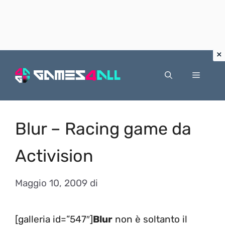
Vai
al
Menu
contenuto
Blur – Racing game da
Activision
Maggio 10, 2009
di
[galleria id=”547″]
Blur
non è soltanto il