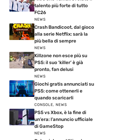
talento più forte di tutto
FC26
NEWS
Crash Bandicoot, dal gioco
alla serie Netflix: sarà la
più bella di sempre
NEWS
Killzone non esce più su
PS5: il suo ‘killer’ è già
pronto, fan delusi
NEWS
Giochi gratis annunciati su
PS5: come ottenerli e
quando scaricarli
CONSOLE
,
NEWS
PS5 vs Xbox, è la fine di
un’era: l’annuncio ufficiale
di GameStop
NEWS