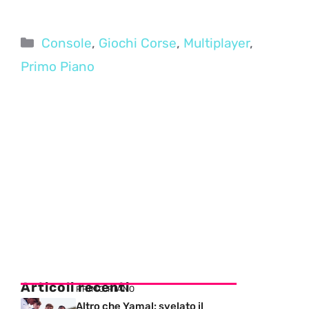
Categorie
Console
,
Giochi Corse
,
Multiplayer
,
Primo Piano
Articoli recenti
PRIMO PIANO
Altro che Yamal: svelato il