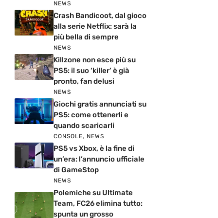
NEWS
Crash Bandicoot, dal gioco
alla serie Netflix: sarà la
più bella di sempre
NEWS
Killzone non esce più su
PS5: il suo ‘killer’ è già
pronto, fan delusi
NEWS
Giochi gratis annunciati su
PS5: come ottenerli e
quando scaricarli
CONSOLE
,
NEWS
PS5 vs Xbox, è la fine di
un’era: l’annuncio ufficiale
di GameStop
NEWS
Polemiche su Ultimate
Team, FC26 elimina tutto:
spunta un grosso