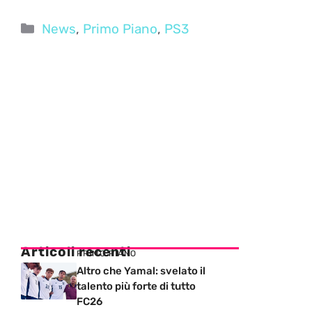
Categorie
News
,
Primo Piano
,
PS3
Articoli recenti
PRIMO PIANO
Altro che Yamal: svelato il
talento più forte di tutto
FC26