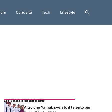
ochi
Curiosità
Tech
Lifestyle
Articoli recenti
PRIMO PIANO
Altro che Yamal: svelato il talento più