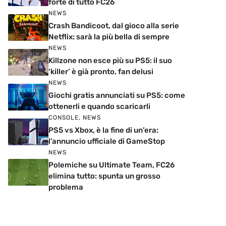
forte di tutto FC26
NEWS
Crash Bandicoot, dal gioco alla serie
Netflix: sarà la più bella di sempre
NEWS
Killzone non esce più su PS5: il suo
‘killer’ è già pronto, fan delusi
NEWS
Giochi gratis annunciati su PS5: come
ottenerli e quando scaricarli
CONSOLE
,
NEWS
PS5 vs Xbox, è la fine di un’era:
l’annuncio ufficiale di GameStop
NEWS
Polemiche su Ultimate Team, FC26
elimina tutto: spunta un grosso
problema