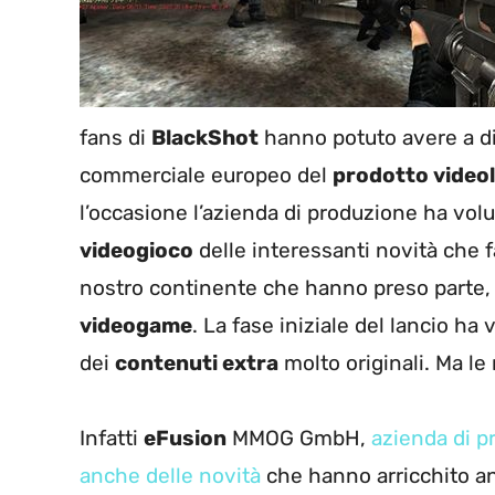
fans di
BlackShot
hanno potuto avere a d
commerciale europeo del
prodotto video
l’occasione l’azienda di produzione ha volu
videogioco
delle interessanti novità che 
nostro continente che hanno preso parte, o
videogame
. La fase iniziale del lancio ha 
dei
contenuti extra
molto originali. Ma le
Infatti
eFusion
MMOG GmbH,
azienda di p
anche delle novità
che hanno arricchito an