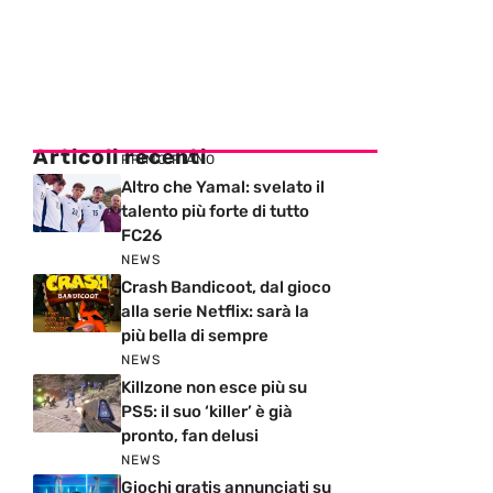
Articoli recenti
PRIMO PIANO
Altro che Yamal: svelato il
talento più forte di tutto
FC26
NEWS
Crash Bandicoot, dal gioco
alla serie Netflix: sarà la
più bella di sempre
NEWS
Killzone non esce più su
PS5: il suo ‘killer’ è già
pronto, fan delusi
NEWS
Giochi gratis annunciati su