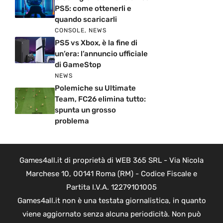
PS5: come ottenerli e
quando scaricarli
CONSOLE
,
NEWS
PS5 vs Xbox, è la fine di
un’era: l’annuncio ufficiale
di GameStop
NEWS
Polemiche su Ultimate
Team, FC26 elimina tutto:
spunta un grosso
problema
Games4all.it di proprietà di WEB 365 SRL - Via Nicola
Marchese 10, 00141 Roma (RM) - Codice Fiscale e
Partita I.V.A. 12279101005
Games4all.it non è una testata giornalistica, in quanto
viene aggiornato senza alcuna periodicità. Non può