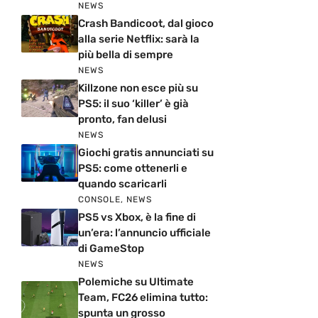
NEWS
Crash Bandicoot, dal gioco
alla serie Netflix: sarà la
più bella di sempre
NEWS
Killzone non esce più su
PS5: il suo ‘killer’ è già
pronto, fan delusi
NEWS
Giochi gratis annunciati su
PS5: come ottenerli e
quando scaricarli
CONSOLE
,
NEWS
PS5 vs Xbox, è la fine di
un’era: l’annuncio ufficiale
di GameStop
NEWS
Polemiche su Ultimate
Team, FC26 elimina tutto:
spunta un grosso