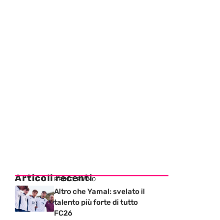
Articoli recenti
PRIMO PIANO
Altro che Yamal: svelato il
talento più forte di tutto
FC26