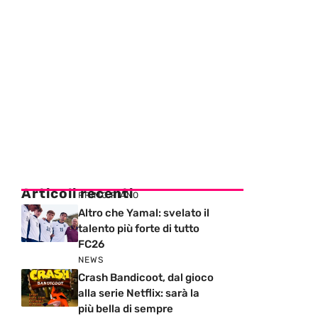
Articoli recenti
PRIMO PIANO
Altro che Yamal: svelato il
talento più forte di tutto
FC26
NEWS
Crash Bandicoot, dal gioco
alla serie Netflix: sarà la
più bella di sempre