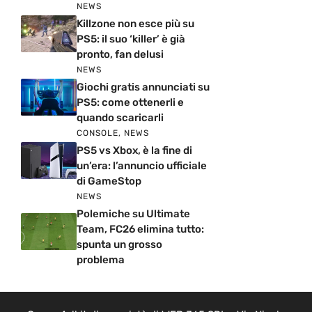
NEWS
Killzone non esce più su
PS5: il suo ‘killer’ è già
pronto, fan delusi
NEWS
Giochi gratis annunciati su
PS5: come ottenerli e
quando scaricarli
CONSOLE
,
NEWS
PS5 vs Xbox, è la fine di
un’era: l’annuncio ufficiale
di GameStop
NEWS
Polemiche su Ultimate
Team, FC26 elimina tutto:
spunta un grosso
problema