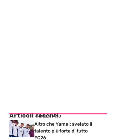
Articoli recenti
PRIMO PIANO
Altro che Yamal: svelato il
talento più forte di tutto
FC26