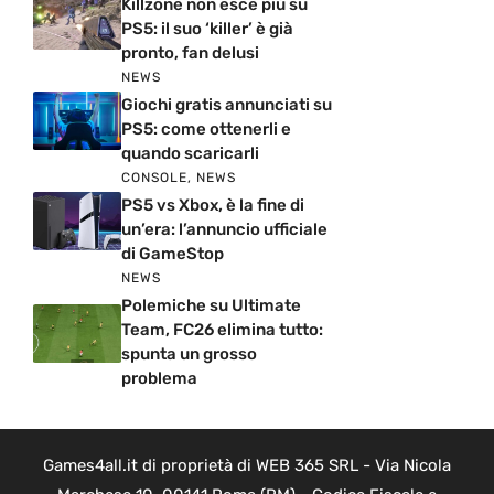
Killzone non esce più su
PS5: il suo ‘killer’ è già
pronto, fan delusi
NEWS
Giochi gratis annunciati su
PS5: come ottenerli e
quando scaricarli
CONSOLE
,
NEWS
PS5 vs Xbox, è la fine di
un’era: l’annuncio ufficiale
di GameStop
NEWS
Polemiche su Ultimate
Team, FC26 elimina tutto:
spunta un grosso
problema
Games4all.it di proprietà di WEB 365 SRL - Via Nicola