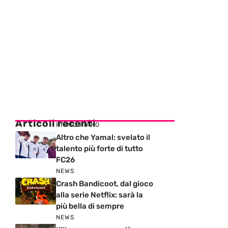
Articoli recenti
PRIMO PIANO
Altro che Yamal: svelato il
talento più forte di tutto
FC26
NEWS
Crash Bandicoot, dal gioco
alla serie Netflix: sarà la
più bella di sempre
NEWS