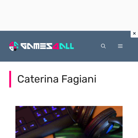
Vai
al
Menu
contenuto
Caterina Fagiani