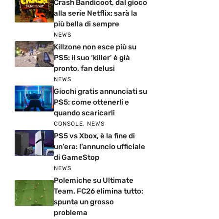
Crash Bandicoot, dal gioco
alla serie Netflix: sarà la
più bella di sempre
NEWS
Killzone non esce più su
PS5: il suo ‘killer’ è già
pronto, fan delusi
NEWS
Giochi gratis annunciati su
PS5: come ottenerli e
quando scaricarli
CONSOLE
,
NEWS
PS5 vs Xbox, è la fine di
un’era: l’annuncio ufficiale
di GameStop
NEWS
Polemiche su Ultimate
Team, FC26 elimina tutto:
spunta un grosso
problema