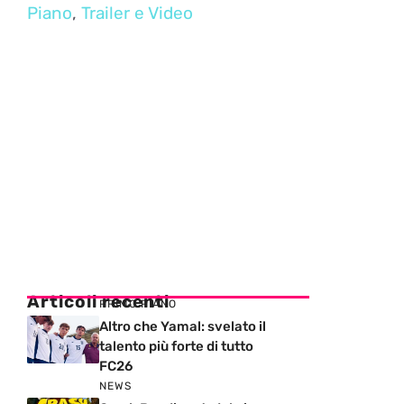
Piano
,
Trailer e Video
Articoli recenti
PRIMO PIANO
Altro che Yamal: svelato il
talento più forte di tutto
FC26
NEWS