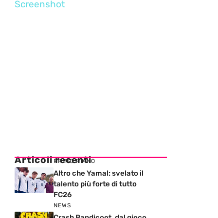
Screenshot
Articoli recenti
PRIMO PIANO
Altro che Yamal: svelato il
talento più forte di tutto
FC26
NEWS
Crash Bandicoot, dal gioco