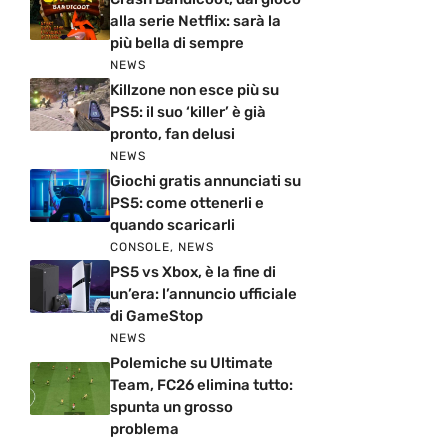
alla serie Netflix: sarà la
più bella di sempre
NEWS
Killzone non esce più su
PS5: il suo ‘killer’ è già
pronto, fan delusi
NEWS
Giochi gratis annunciati su
PS5: come ottenerli e
quando scaricarli
CONSOLE
,
NEWS
PS5 vs Xbox, è la fine di
un’era: l’annuncio ufficiale
di GameStop
NEWS
Polemiche su Ultimate
Team, FC26 elimina tutto:
spunta un grosso
problema