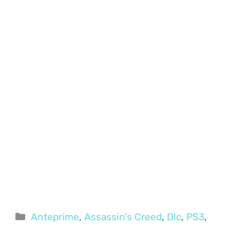
Categorie
Anteprime
,
Assassin's Creed
,
Dlc
,
PS3
,