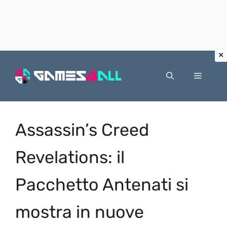
Vai
al
Menu
contenuto
Assassin’s Creed
Revelations: il
Pacchetto Antenati si
mostra in nuove