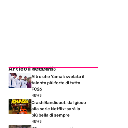
Articoli recenti
PRIMO PIANO
Altro che Yamal: svelato il
talento più forte di tutto
FC26
NEWS
Crash Bandicoot, dal gioco
alla serie Netflix: sarà la
più bella di sempre
NEWS