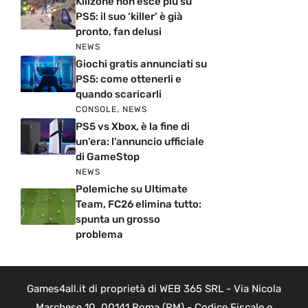
Killzone non esce più su
PS5: il suo ‘killer’ è già
pronto, fan delusi
NEWS
Giochi gratis annunciati su
PS5: come ottenerli e
quando scaricarli
CONSOLE
,
NEWS
PS5 vs Xbox, è la fine di
un’era: l’annuncio ufficiale
di GameStop
NEWS
Polemiche su Ultimate
Team, FC26 elimina tutto:
spunta un grosso
problema
Games4all.it di proprietà di WEB 365 SRL - Via Nicola
Marchese 10, 00141 Roma (RM) - Codice Fiscale e