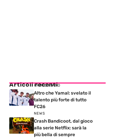
Articoli recenti
PRIMO PIANO
Altro che Yamal: svelato il
talento più forte di tutto
FC26
NEWS
Crash Bandicoot, dal gioco
alla serie Netflix: sarà la
più bella di sempre