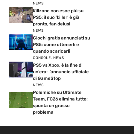
NEWS
Killzone non esce più su
PS5: il suo ‘killer’ è già
pronto, fan delusi
NEWS
Giochi gratis annunciati su
PS5: come ottenerli e
quando scaricarli
CONSOLE
,
NEWS
PS5 vs Xbox, è la fine di
un’era: l’annuncio ufficiale
di GameStop
NEWS
Polemiche su Ultimate
Team, FC26 elimina tutto:
spunta un grosso
problema