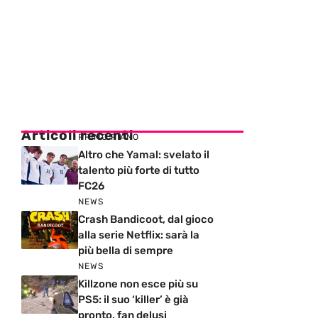
Articoli recenti
PRIMO PIANO
Altro che Yamal: svelato il
talento più forte di tutto
FC26
NEWS
Crash Bandicoot, dal gioco
alla serie Netflix: sarà la
più bella di sempre
NEWS
Killzone non esce più su
PS5: il suo ‘killer’ è già
pronto, fan delusi