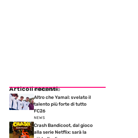
Articoli recenti
PRIMO PIANO
Altro che Yamal: svelato il
talento più forte di tutto
FC26
NEWS
Crash Bandicoot, dal gioco
alla serie Netflix: sarà la