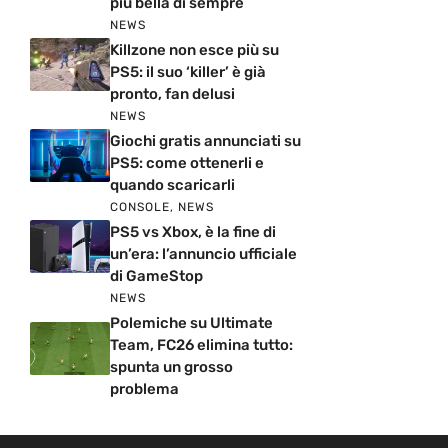
più bella di sempre
NEWS
Killzone non esce più su
PS5: il suo ‘killer’ è già
pronto, fan delusi
NEWS
Giochi gratis annunciati su
PS5: come ottenerli e
quando scaricarli
CONSOLE
,
NEWS
PS5 vs Xbox, è la fine di
un’era: l’annuncio ufficiale
di GameStop
NEWS
Polemiche su Ultimate
Team, FC26 elimina tutto:
spunta un grosso
problema