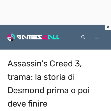
Vai
al
Menu
contenuto
Assassin’s Creed 3,
trama: la storia di
Desmond prima o poi
deve finire