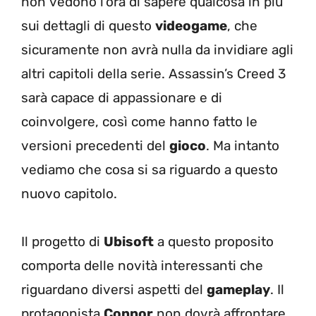
non vedono l’ora di sapere qualcosa in più
sui dettagli di questo
videogame
, che
sicuramente non avrà nulla da invidiare agli
altri capitoli della serie. Assassin’s Creed 3
sarà capace di appassionare e di
coinvolgere, così come hanno fatto le
versioni precedenti del
gioco
. Ma intanto
vediamo che cosa si sa riguardo a questo
nuovo capitolo.
Il progetto di
Ubisoft
a questo proposito
comporta delle novità interessanti che
riguardano diversi aspetti del
gameplay
. Il
protagonista
Connor
non dovrà affrontare