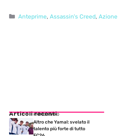
Categorie
Anteprime
,
Assassin's Creed
,
Azione
Articoli recenti
PRIMO PIANO
Altro che Yamal: svelato il
talento più forte di tutto
FC26