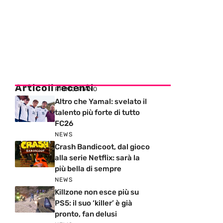
Articoli recenti
PRIMO PIANO
Altro che Yamal: svelato il
talento più forte di tutto
FC26
NEWS
Crash Bandicoot, dal gioco
alla serie Netflix: sarà la
più bella di sempre
NEWS
Killzone non esce più su
PS5: il suo ‘killer’ è già
pronto, fan delusi