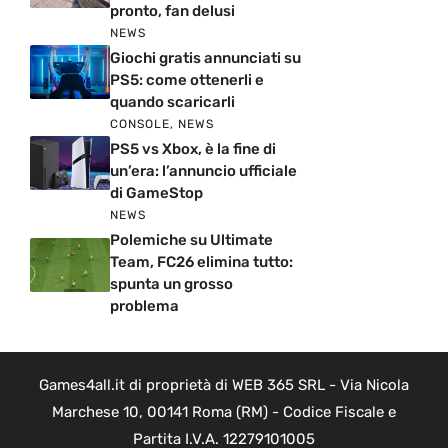
pronto, fan delusi
NEWS
Giochi gratis annunciati su
PS5: come ottenerli e
quando scaricarli
CONSOLE
,
NEWS
PS5 vs Xbox, è la fine di
un’era: l’annuncio ufficiale
di GameStop
NEWS
Polemiche su Ultimate
Team, FC26 elimina tutto:
spunta un grosso
problema
Games4all.it di proprietà di WEB 365 SRL - Via Nicola
Marchese 10, 00141 Roma (RM) - Codice Fiscale e
Partita I.V.A. 12279101005