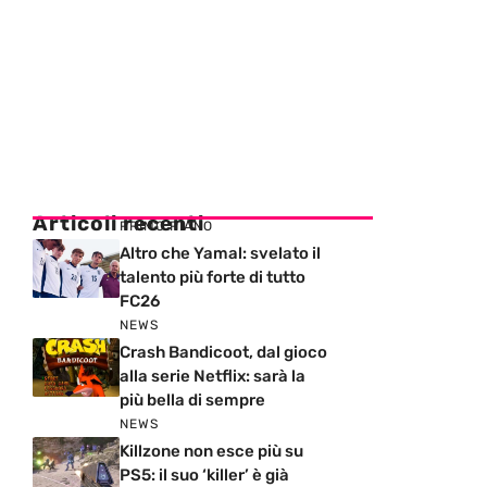
Articoli recenti
PRIMO PIANO
Altro che Yamal: svelato il
talento più forte di tutto
FC26
NEWS
Crash Bandicoot, dal gioco
alla serie Netflix: sarà la
più bella di sempre
NEWS
Killzone non esce più su
PS5: il suo ‘killer’ è già