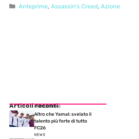
Categorie
Anteprime
,
Assassin's Creed
,
Azione
Articoli recenti
PRIMO PIANO
Altro che Yamal: svelato il
talento più forte di tutto
FC26
NEWS