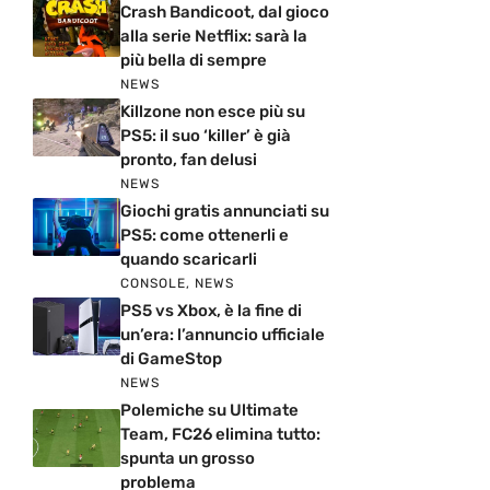
Crash Bandicoot, dal gioco
alla serie Netflix: sarà la
più bella di sempre
NEWS
Killzone non esce più su
PS5: il suo ‘killer’ è già
pronto, fan delusi
NEWS
Giochi gratis annunciati su
PS5: come ottenerli e
quando scaricarli
CONSOLE
,
NEWS
PS5 vs Xbox, è la fine di
un’era: l’annuncio ufficiale
di GameStop
NEWS
Polemiche su Ultimate
Team, FC26 elimina tutto:
spunta un grosso
problema