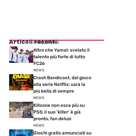
Articoli recenti
PRIMO PIANO
Altro che Yamal: svelato il
talento più forte di tutto
FC26
NEWS
Crash Bandicoot, dal gioco
alla serie Netflix: sarà la
più bella di sempre
NEWS
Killzone non esce più su
PS5: il suo ‘killer’ è già
pronto, fan delusi
NEWS
Giochi gratis annunciati su