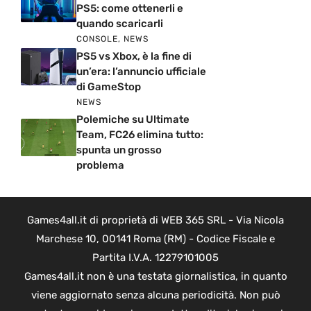
PS5: come ottenerli e
quando scaricarli
CONSOLE
,
NEWS
PS5 vs Xbox, è la fine di
un’era: l’annuncio ufficiale
di GameStop
NEWS
Polemiche su Ultimate
Team, FC26 elimina tutto:
spunta un grosso
problema
Games4all.it di proprietà di WEB 365 SRL - Via Nicola
Marchese 10, 00141 Roma (RM) - Codice Fiscale e
Partita I.V.A. 12279101005
Games4all.it non è una testata giornalistica, in quanto
viene aggiornato senza alcuna periodicità. Non può