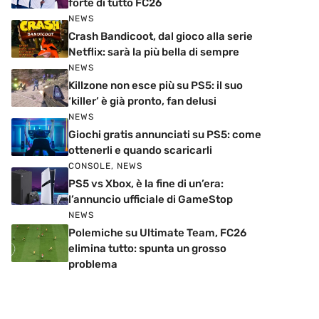
forte di tutto FC26
NEWS
Crash Bandicoot, dal gioco alla serie
Netflix: sarà la più bella di sempre
NEWS
Killzone non esce più su PS5: il suo
‘killer’ è già pronto, fan delusi
NEWS
Giochi gratis annunciati su PS5: come
ottenerli e quando scaricarli
CONSOLE
,
NEWS
PS5 vs Xbox, è la fine di un’era:
l’annuncio ufficiale di GameStop
NEWS
Polemiche su Ultimate Team, FC26
elimina tutto: spunta un grosso
problema