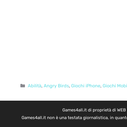
Categorie
Abilità
,
Angry Birds
,
Giochi iPhone
,
Giochi Mobi
Games4all.it di proprietà di WEB
Games4all.it non è una testata giornalistica, in quan