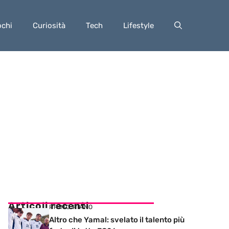
ochi
Curiosità
Tech
Lifestyle
Articoli recenti
PRIMO PIANO
Altro che Yamal: svelato il talento più