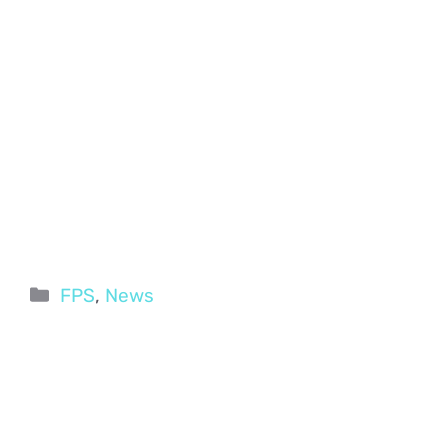
Categorie
FPS
,
News