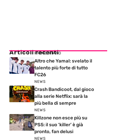
Articoli recenti
PRIMO PIANO
Altro che Yamal: svelato il
talento più forte di tutto
FC26
NEWS
Crash Bandicoot, dal gioco
alla serie Netflix: sarà la
più bella di sempre
NEWS
Killzone non esce più su
PS5: il suo ‘killer’ è già
pronto, fan delusi
NEWS