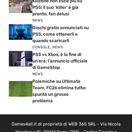
Killzone non esce più su
PS5: il suo ‘killer’ è già
pronto, fan delusi
NEWS
Giochi gratis annunciati su
PS5: come ottenerli e
quando scaricarli
CONSOLE
,
NEWS
PS5 vs Xbox, è la fine di
un’era: l’annuncio ufficiale
di GameStop
NEWS
Polemiche su Ultimate
Team, FC26 elimina tutto:
spunta un grosso
problema
Games4all.it di proprietà di WEB 365 SRL - Via Nicola
Marchese 10, 00141 Roma (RM) - Codice Fiscale e