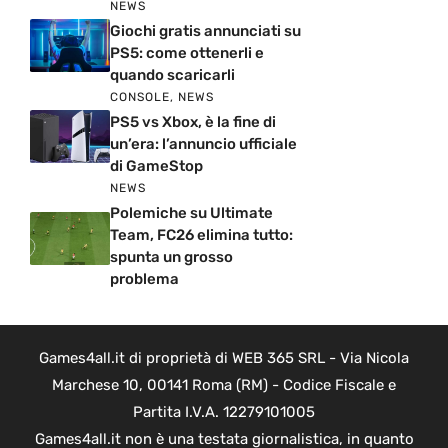
NEWS
Giochi gratis annunciati su
PS5: come ottenerli e
quando scaricarli
CONSOLE
,
NEWS
PS5 vs Xbox, è la fine di
un’era: l’annuncio ufficiale
di GameStop
NEWS
Polemiche su Ultimate
Team, FC26 elimina tutto:
spunta un grosso
problema
Games4all.it di proprietà di WEB 365 SRL - Via Nicola
Marchese 10, 00141 Roma (RM) - Codice Fiscale e
Partita I.V.A. 12279101005
Games4all.it non è una testata giornalistica, in quanto