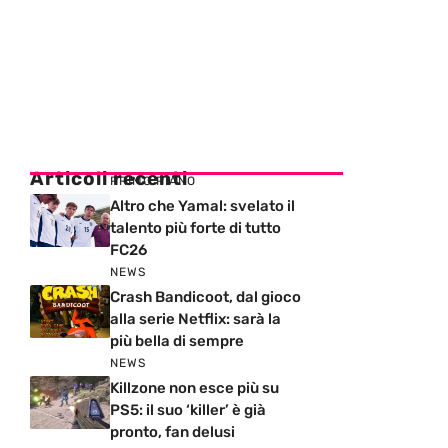
Articoli recenti
PRIMO PIANO
Altro che Yamal: svelato il
talento più forte di tutto
FC26
NEWS
Crash Bandicoot, dal gioco
alla serie Netflix: sarà la
più bella di sempre
NEWS
Killzone non esce più su
PS5: il suo ‘killer’ è già
pronto, fan delusi