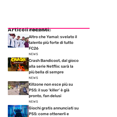
Articoli recenti
PRIMO PIANO
Altro che Yamal: svelato il
talento più forte di tutto
FC26
NEWS
Crash Bandicoot, dal gioco
alla serie Netflix: sarà la
più bella di sempre
NEWS
Killzone non esce più su
PS5: il suo ‘killer’ è già
pronto, fan delusi
NEWS
Giochi gratis annunciati su
PS5: come ottenerli e