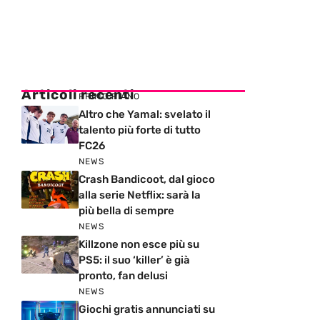
Articoli recenti
PRIMO PIANO
Altro che Yamal: svelato il
talento più forte di tutto
FC26
NEWS
Crash Bandicoot, dal gioco
alla serie Netflix: sarà la
più bella di sempre
NEWS
Killzone non esce più su
PS5: il suo ‘killer’ è già
pronto, fan delusi
NEWS
Giochi gratis annunciati su