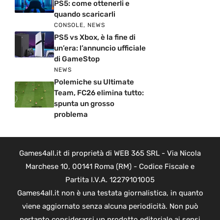
PS5: come ottenerli e
quando scaricarli
CONSOLE
,
NEWS
PS5 vs Xbox, è la fine di
un’era: l’annuncio ufficiale
di GameStop
NEWS
Polemiche su Ultimate
Team, FC26 elimina tutto:
spunta un grosso
problema
Games4all.it di proprietà di WEB 365 SRL - Via Nicola
Marchese 10, 00141 Roma (RM) - Codice Fiscale e
Partita I.V.A. 12279101005
Games4all.it non è una testata giornalistica, in quanto
viene aggiornato senza alcuna periodicità. Non può
pertanto considerarsi un prodotto editoriale ai sensi