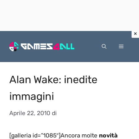
Vai
al
Menu
contenuto
Alan Wake: inedite
immagini
Aprile 22, 2010
di
[galleria id=”1085″]Ancora molte
novità