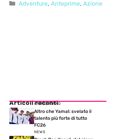
Categorie
Adventure
,
Anteprime
,
Azione
Articoli recenti
PRIMO PIANO
Altro che Yamal: svelato il
talento più forte di tutto
FC26
NEWS