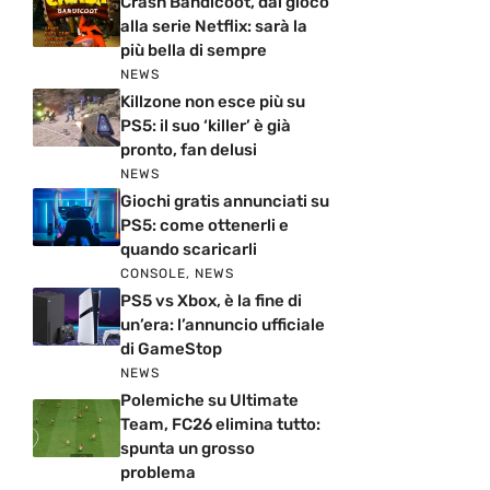
Crash Bandicoot, dal gioco
alla serie Netflix: sarà la
più bella di sempre
NEWS
Killzone non esce più su
PS5: il suo ‘killer’ è già
pronto, fan delusi
NEWS
Giochi gratis annunciati su
PS5: come ottenerli e
quando scaricarli
CONSOLE
,
NEWS
PS5 vs Xbox, è la fine di
un’era: l’annuncio ufficiale
di GameStop
NEWS
Polemiche su Ultimate
Team, FC26 elimina tutto:
spunta un grosso
problema