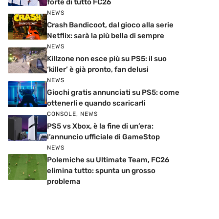
forte di tutto FC26
NEWS
Crash Bandicoot, dal gioco alla serie
Netflix: sarà la più bella di sempre
NEWS
Killzone non esce più su PS5: il suo
‘killer’ è già pronto, fan delusi
NEWS
Giochi gratis annunciati su PS5: come
ottenerli e quando scaricarli
CONSOLE
,
NEWS
PS5 vs Xbox, è la fine di un’era:
l’annuncio ufficiale di GameStop
NEWS
Polemiche su Ultimate Team, FC26
elimina tutto: spunta un grosso
problema