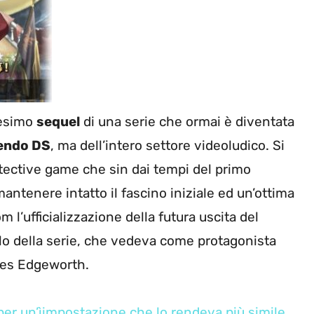
nesimo
sequel
di una serie che ormai è diventata
endo DS
, ma dell’intero settore videoludico. Si
etective game che sin dai tempi del primo
mantenere intatto il fascino iniziale ed un’ottima
 l’ufficializzazione della futura uscita del
olo della serie, che vedeva come protagonista
iles Edgeworth.
li per un’ìimpostazione che lo rendeva più simile