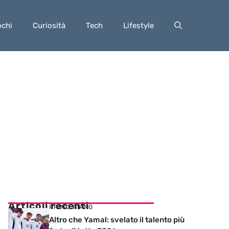
ochi
Curiosità
Tech
Lifestyle
Articoli recenti
PRIMO PIANO
Altro che Yamal: svelato il talento più