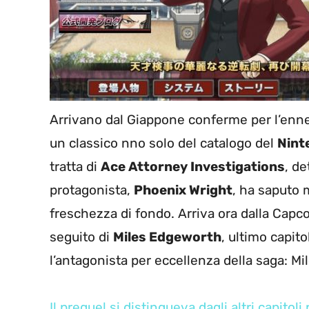
Arrivano dal Giappone conferme per l’en
un classico nno solo del catalogo del
Nint
tratta di
Ace Attorney Investigations
, d
protagonista,
Phoenix Wright
, ha saputo 
freschezza di fondo. Arriva ora dalla Capcom
seguito di
Miles Edgeworth
, ultimo capit
l’antagonista per eccellenza della saga: M
Il prequel si distingueva dagli altri capito