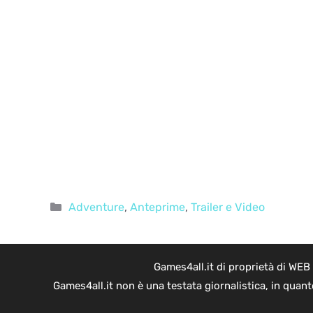
Categorie
Adventure
,
Anteprime
,
Trailer e Video
Games4all.it di proprietà di WEB
Games4all.it non è una testata giornalistica, in quan