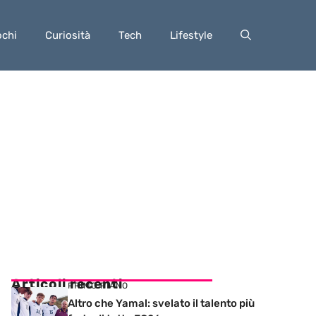
ochi
Curiosità
Tech
Lifestyle
Articoli recenti
PRIMO PIANO
Altro che Yamal: svelato il talento più