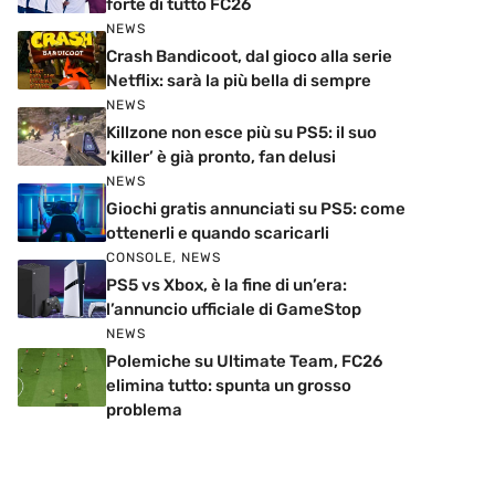
forte di tutto FC26
NEWS
Crash Bandicoot, dal gioco alla serie
Netflix: sarà la più bella di sempre
NEWS
Killzone non esce più su PS5: il suo
‘killer’ è già pronto, fan delusi
NEWS
Giochi gratis annunciati su PS5: come
ottenerli e quando scaricarli
CONSOLE
,
NEWS
PS5 vs Xbox, è la fine di un’era:
l’annuncio ufficiale di GameStop
NEWS
Polemiche su Ultimate Team, FC26
elimina tutto: spunta un grosso
problema