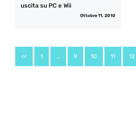
uscita su PC e Wii
Ottobre 11, 2010
<<
1
…
9
10
11
12