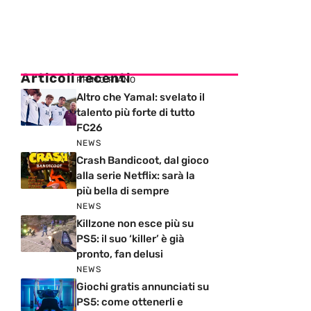
Articoli recenti
PRIMO PIANO
Altro che Yamal: svelato il
talento più forte di tutto
FC26
NEWS
Crash Bandicoot, dal gioco
alla serie Netflix: sarà la
più bella di sempre
NEWS
Killzone non esce più su
PS5: il suo ‘killer’ è già
pronto, fan delusi
NEWS
Giochi gratis annunciati su
PS5: come ottenerli e