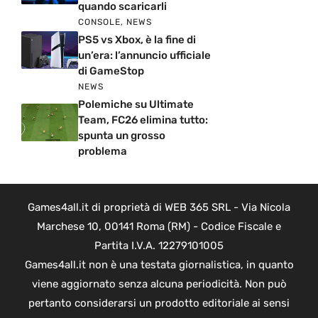
quando scaricarli
CONSOLE
,
NEWS
PS5 vs Xbox, è la fine di
un’era: l’annuncio ufficiale
di GameStop
NEWS
Polemiche su Ultimate
Team, FC26 elimina tutto:
spunta un grosso
problema
Games4all.it di proprietà di WEB 365 SRL - Via Nicola
Marchese 10, 00141 Roma (RM) - Codice Fiscale e
Partita I.V.A. 12279101005
Games4all.it non è una testata giornalistica, in quanto
viene aggiornato senza alcuna periodicità. Non può
pertanto considerarsi un prodotto editoriale ai sensi